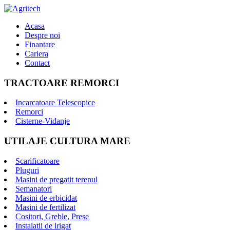
Acasa
Despre noi
Finantare
Cariera
Contact
TRACTOARE REMORCI
Incarcatoare Telescopice
Remorci
Cisterne-Vidanje
UTILAJE CULTURA MARE
Scarificatoare
Pluguri
Masini de pregatit terenul
Semanatori
Masini de erbicidat
Masini de fertilizat
Cositori, Greble, Prese
Instalatii de irigat