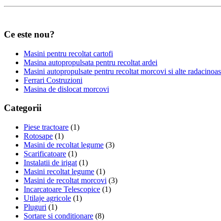
Ce este nou?
Masini pentru recoltat cartofi
Masina autopropulsata pentru recoltat ardei
Masini autopropulsate pentru recoltat morcovi si alte radacinoa
Ferrari Costruzioni
Masina de dislocat morcovi
Categorii
Piese tractoare
(1)
Rotosape
(1)
Masini de recoltat legume
(3)
Scarificatoare
(1)
Instalatii de irigat
(1)
Masini recoltat legume
(1)
Masini de recoltat morcovi
(3)
Incarcatoare Telescopice
(1)
Utilaje agricole
(1)
Pluguri
(1)
Sortare si conditionare
(8)