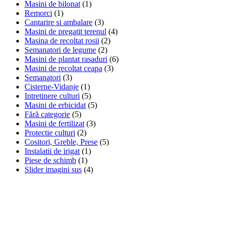
Masini de bilonat
(1)
Remorci
(1)
Cantarire si ambalare
(3)
Masini de pregatit terenul
(4)
Masina de recoltat rosii
(2)
Semanatori de legume
(2)
Masini de plantat rasaduri
(6)
Masini de recoltat ceapa
(3)
Semanatori
(3)
Cisterne-Vidanje
(1)
Intretinere culturi
(5)
Masini de erbicidat
(5)
Fără categorie
(5)
Masini de fertilizat
(3)
Protectie culturi
(2)
Cositori, Greble, Prese
(5)
Instalatii de irigat
(1)
Piese de schimb
(1)
Slider imagini sus
(4)