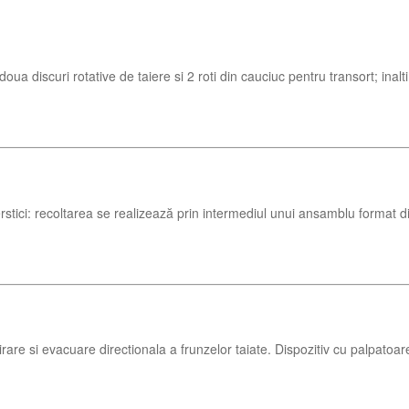
uri rotative de taiere si 2 roti din cauciuc pentru transort; inaltimea
coltarea se realizează prin intermediul unui ansamblu format dintr-u
re si evacuare directionala a frunzelor taiate. Dispozitiv cu palpatoare 