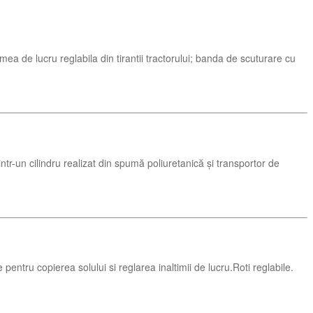
 de lucru reglabila din tirantii tractorului; banda de scuturare cu
n cilindru realizat din spumă poliuretanică și transportor de
pentru copierea solului si reglarea inaltimii de lucru.Roti reglabile.