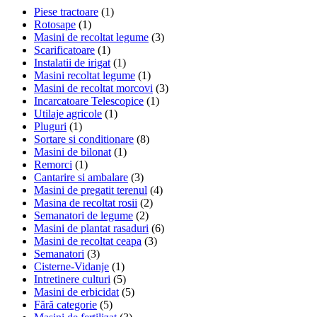
Piese tractoare
(1)
Rotosape
(1)
Masini de recoltat legume
(3)
Scarificatoare
(1)
Instalatii de irigat
(1)
Masini recoltat legume
(1)
Masini de recoltat morcovi
(3)
Incarcatoare Telescopice
(1)
Utilaje agricole
(1)
Pluguri
(1)
Sortare si conditionare
(8)
Masini de bilonat
(1)
Remorci
(1)
Cantarire si ambalare
(3)
Masini de pregatit terenul
(4)
Masina de recoltat rosii
(2)
Semanatori de legume
(2)
Masini de plantat rasaduri
(6)
Masini de recoltat ceapa
(3)
Semanatori
(3)
Cisterne-Vidanje
(1)
Intretinere culturi
(5)
Masini de erbicidat
(5)
Fără categorie
(5)