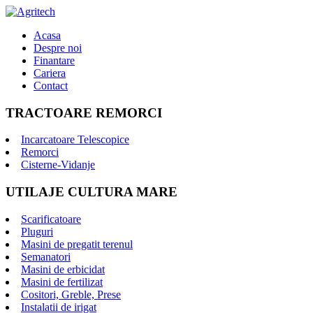
Acasa
Despre noi
Finantare
Cariera
Contact
TRACTOARE REMORCI
Incarcatoare Telescopice
Remorci
Cisterne-Vidanje
UTILAJE CULTURA MARE
Scarificatoare
Pluguri
Masini de pregatit terenul
Semanatori
Masini de erbicidat
Masini de fertilizat
Cositori, Greble, Prese
Instalatii de irigat