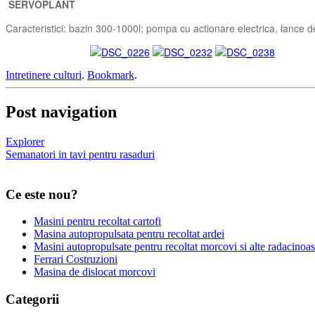
SERVOPLANT
Caracteristici: bazin 300-1000l; pompa cu actionare electrica, lance d
Intretinere culturi
.
Bookmark
.
Post navigation
Explorer
Semanatori in tavi pentru rasaduri
Ce este nou?
Masini pentru recoltat cartofi
Masina autopropulsata pentru recoltat ardei
Masini autopropulsate pentru recoltat morcovi si alte radacinoa
Ferrari Costruzioni
Masina de dislocat morcovi
Categorii